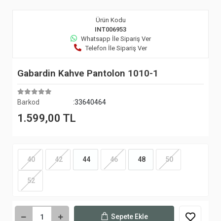
Ürün Kodu
INT006953
Whatsapp İle Sipariş Ver
Telefon İle Sipariş Ver
Gabardin Kahve Pantolon 1010-1
Barkod
:33640464
1.599,00 TL
40
42
44
46
48
50
52
Sepete Ekle