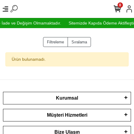
0
de İade ve Değişim Olmamaktadır.
Sitemizde Kapıda Ödeme Aktifleştiril
Filtreleme
Sıralama
Ürün bulunamadı.
Kurumsal
Müşteri Hizmetleri
Bize Ulaşın