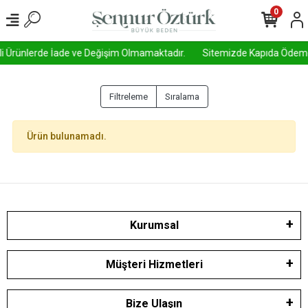
0
mli Ürünlerde İade ve Değişim Olmamaktadır.
Sitemizde Kapıda Ödeme Ak
Filtreleme
Sıralama
Ürün bulunamadı.
Kurumsal
Müşteri Hizmetleri
Bize Ulaşın