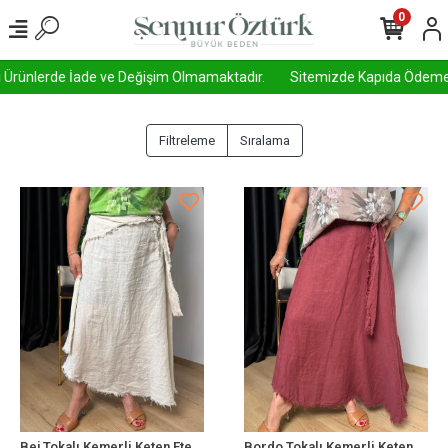
0
i Ürünlerde İade ve Değişim Olmamaktadır.
Sitemizde Kapıda Ödeme Akti
Filtreleme
Sıralama
Bej Tokalı Kemerli Keten Etek 1013
Bordo Tokalı Kemerli Keten Etek 1013