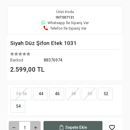
Ürün Kodu
INT007131
Whatsapp İle Sipariş Ver
Telefon İle Sipariş Ver
Siyah Düz Şifon Etek 1031
Barkod
:88376974
2.599,00 TL
54-56
44
46
48
50
52
54
Sepete Ekle