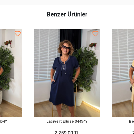
Benzer Ürünler
454Y
Lacivert Elbise 34454Y
Be
L
2.259,00 TL