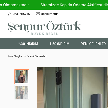
ktadır.
Sitemizde Kapıda Ödeme Aktifleştirilmiştir !!
05316857152
sennurozturk
%30 İNDİRİM
%50 İNDİRİM
YENİ GELENLER
Ana Sayfa
Yeni Gelenler