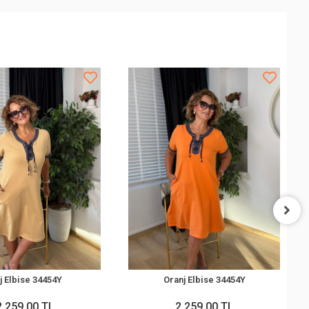
j Elbise 34454Y
Oranj Elbise 34454Y
2.259,00 TL
2.259,00 TL