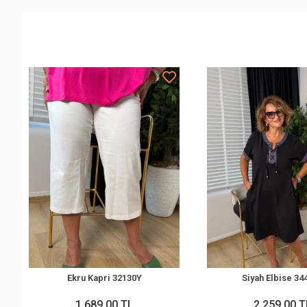
Ekru Kapri 32130Y
Siyah Elbise 34
1.689,00 TL
2.259,00 T