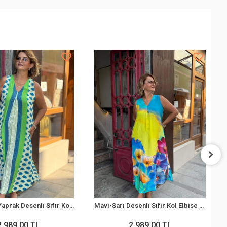
Mavi-Yeşil Yaprak Desenli Sıfır Kol Elbise BY200
Mavi-Sarı Desenli Sıfır Kol Elbise BY200
2.989,00 TL
2.989,00 TL