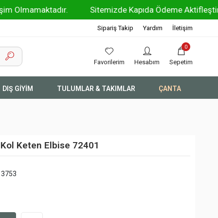
amaktadır.
Sitemizde Kapıda Ödeme Aktifleştirilmiştir !!
Sipariş Takip
Yardım
İletişim
0
Favorilerim
Hesabım
Sepetim
DIŞ GİYİM
TULUMLAR & TAKIMLAR
ÇANTA
r Kol Keten Elbise 72401
13753