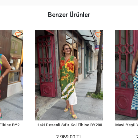
Benzer Ürünler
Renkli Desenli Sıfır Kol Elbise BY200
Haki Desenli Sıfır Kol Elbise BY200
L
2.989,00 TL