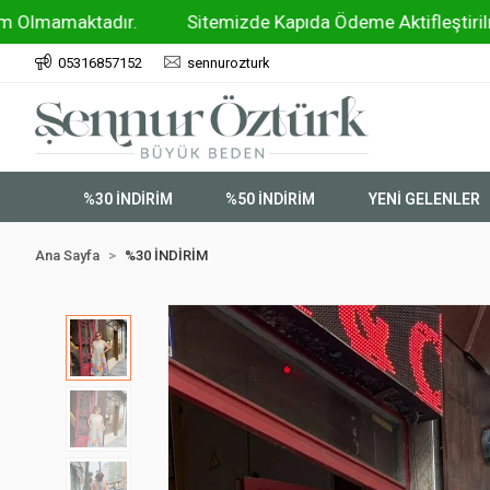
aktadır.
Sitemizde Kapıda Ödeme Aktifleştirilmiştir !!
05316857152
sennurozturk
%30 İNDİRİM
%50 İNDİRİM
YENİ GELENLER
Ana Sayfa
%30 İNDİRİM