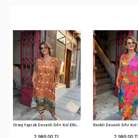
Oranj Yaprak Desenli Sıfır Kol Elbise BY200
2.989,00 TL
2.989,00 T