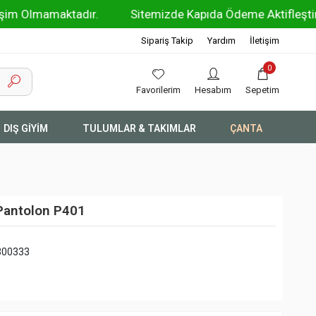
maktadır.
Sitemizde Kapıda Ödeme Aktifleştirilmiştir !!
Sipariş Takip
Yardım
İletişim
0
Favorilerim
Hesabım
Sepetim
DIŞ GİYİM
TULUMLAR & TAKIMLAR
ÇANTA
 Pantolon P401
300333