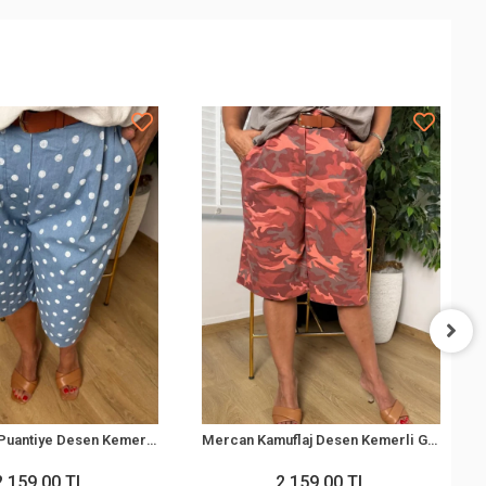
Buz Mavisi Puantiye Desen Kemerli Kot Kapri 8807
Mercan Kamuflaj Desen Kemerli Gabardin Kapri 8807
2.159,00 TL
2.159,00 TL