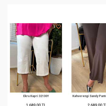
Ekru Kapri 32130Y
Kahverengi Sandy Pant
1.689,00 TL
2.689,00 T