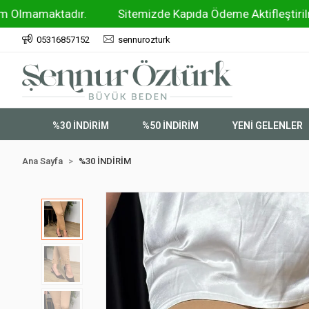
aktadır.
Sitemizde Kapıda Ödeme Aktifleştirilmiştir !!
05316857152
sennurozturk
%30 İNDİRİM
%50 İNDİRİM
YENİ GELENLER
Ana Sayfa
%30 İNDİRİM