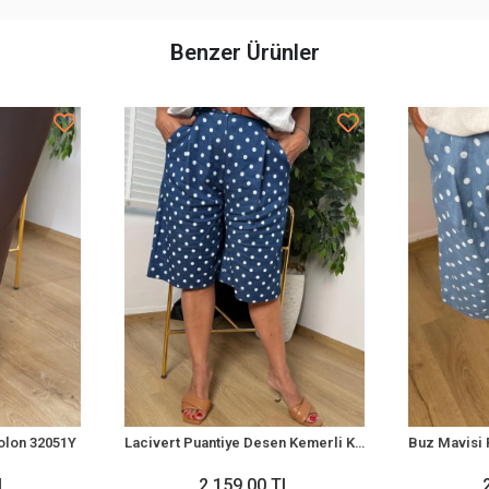
Benzer Ürünler
olon 32051Y
Lacivert Puantiye Desen Kemerli Kot Kapri 8807
L
2.159,00 TL