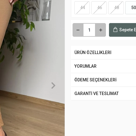
44
46
48
50
Sepete E
ÜRÜN ÖZELLİKLERİ
YORUMLAR
ÖDEME SEÇENEKLERİ
GARANTİ VE TESLİMAT